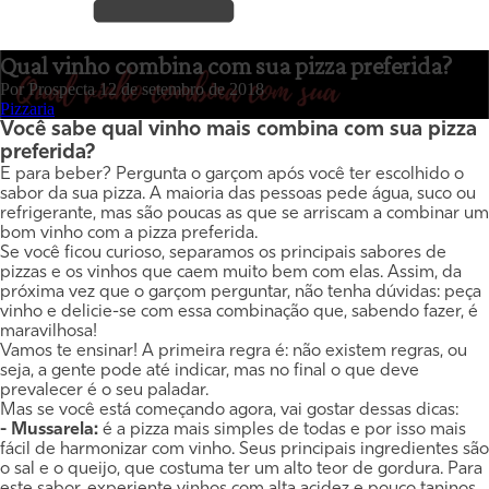
Qual vinho combina com sua pizza preferida?
Por
Prospecta
12 de setembro de 2018
Pizzaria
Você sabe qual vinho mais combina com sua pizza
preferida?
E para beber? Pergunta o garçom após você ter escolhido o
sabor da sua pizza. A maioria das pessoas pede água, suco ou
refrigerante, mas são poucas as que se arriscam a combinar um
bom vinho com a pizza preferida.
Se você ficou curioso, separamos os principais sabores de
pizzas e os vinhos que caem muito bem com elas. Assim, da
próxima vez que o garçom perguntar, não tenha dúvidas: peça
vinho e delicie-se com essa combinação que, sabendo fazer, é
maravilhosa!
Vamos te ensinar!
A primeira regra é: não existem regras, ou
seja, a gente pode até indicar, mas no final o que deve
prevalecer é o seu paladar.
Mas se você está começando agora, vai gostar dessas dicas:
- Mussarela:
é a pizza mais simples de todas e por isso mais
fácil de harmonizar com vinho. Seus principais ingredientes são
o sal e o queijo, que costuma ter um alto teor de gordura. Para
este sabor, experiente vinhos com alta acidez e pouco taninos