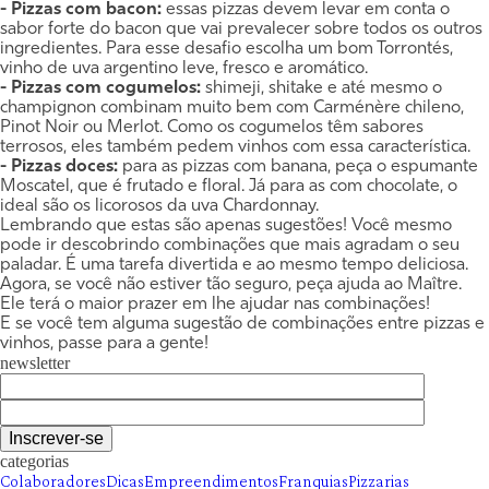
- Pizzas com bacon:
essas pizzas devem levar em conta o
sabor forte do bacon que vai prevalecer sobre todos os outros
ingredientes. Para esse desafio escolha um bom Torrontés,
vinho de uva argentino leve, fresco e aromático.
- Pizzas com cogumelos:
shimeji, shitake e até mesmo o
champignon combinam muito bem com Carménère chileno,
Pinot Noir ou Merlot. Como os cogumelos têm sabores
terrosos, eles também pedem vinhos com essa característica.
- Pizzas doces:
para as pizzas com banana, peça o espumante
Moscatel, que é frutado e floral. Já para as com chocolate, o
ideal são os licorosos da uva Chardonnay.
Lembrando que estas são apenas sugestões! Você mesmo
pode ir descobrindo combinações que mais agradam o seu
paladar. É uma tarefa divertida e ao mesmo tempo deliciosa.
Agora, se você não estiver tão seguro, peça ajuda ao Maître.
Ele terá o maior prazer em lhe ajudar nas combinações!
E se você tem alguma sugestão de combinações entre pizzas e
vinhos, passe para a gente!
newsletter
categorias
Colaboradores
Dicas
Empreendimentos
Franquias
Pizzarias