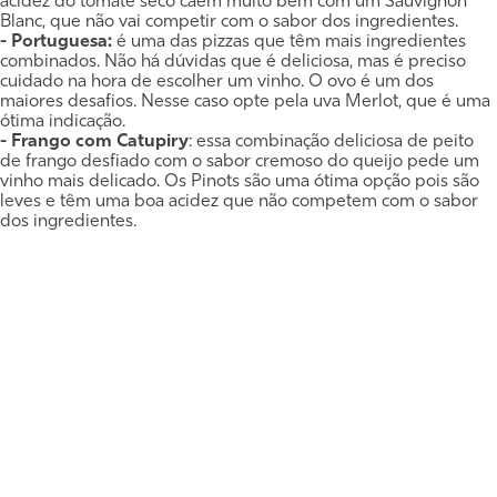
acidez do tomate seco caem muito bem com um Sauvignon
Blanc, que não vai competir com o sabor dos ingredientes.
- Portuguesa:
é uma das pizzas que têm mais ingredientes
combinados. Não há dúvidas que é deliciosa, mas é preciso
cuidado na hora de escolher um vinho. O ovo é um dos
maiores desafios. Nesse caso opte pela uva Merlot, que é uma
ótima indicação.
- Frango com Catupiry
: essa combinação deliciosa de peito
de frango desfiado com o sabor cremoso do queijo pede um
vinho mais delicado. Os Pinots são uma ótima opção pois são
leves e têm uma boa acidez que não competem com o sabor
dos ingredientes.