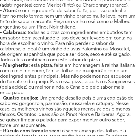
(adstringentes) como Merlot (tinto) ou Chardonnay (branco).
- Atum:
é um ingrediente de sabor forte, por isso o ideal é
ficar no meio termo: nem um vinho branco muito leve, nem um
tinto de sabor marcante. Peça um vinho rosé como o Malbec
argentino ou um Pinot Noir chileno.
- Calabresa:
todas as pizzas com ingredientes embutidos têm
um sabor bem acentuado e isso deve ser levado em conta na
hora de escolher o vinho. Para não perder o sabor da
calabresa, o ideal é um vinho de uvas Palomino ou Moscatel,
de origem espanhola que pode ser doce, seco e até salgado.
Todos eles combinam com este sabor de pizza.
- Margherita:
esta pizza, feita em homenagem à rainha italiana
com o mesmo nome, tem as folhas de manjericão como um
dos ingredientes principais. Mas não podemos nos esquecer
do tomate e do queijo. Para essa pizza, escolha os Sangioveses
(pela acidez) ou melhor ainda, o Canaiolo pelo sabor mais
encorpado.
- Quatro queijos:
Um grande desafio pois é uma explosão de
sabores: gorgonzola, parmesão, mussarela e catupiry. Nesse
caso, os melhores vinhos são aqueles menos ácidos e menos
tânicos. Os tintos ideais são os Pinot Noirs e Barberas. Agora,
se quiser limpar o paladar para experimentar outro sabor,
tome um espumante.
- Rúcula com tomate seco:
o sabor amargo das folhas e a