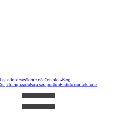
Lojas
Reservas
Sobre nós
Contato
Blog
Seja franqueado
Faça seu pedido
Pedido por telefone