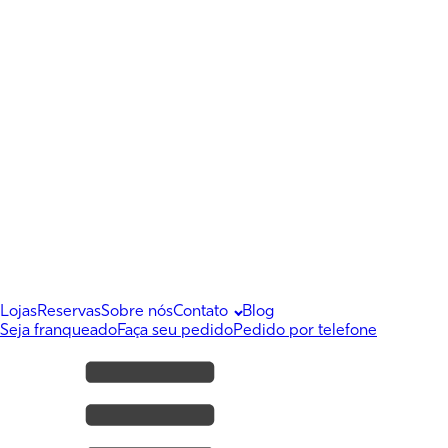
Lojas
Reservas
Sobre nós
Contato
Blog
Seja franqueado
Faça seu pedido
Pedido por telefone