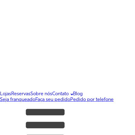
Lojas
Reservas
Sobre nós
Contato
Blog
Seja franqueado
Faça seu pedido
Pedido por telefone